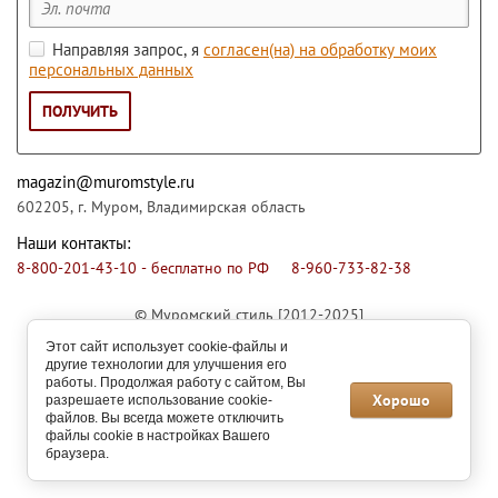
Направляя запрос, я
согласен(на) на обработку моих
персональных данных
ПОЛУЧИТЬ
magazin@muromstyle.ru
602205, г. Муром, Владимирская область
Наши контакты:
8-800-201-43-10 - бесплатно по РФ
8-960-733-82-38
© Муромский стиль [2012-2025]
Этот сайт использует cookie-файлы и
Производитель мебели оставляет за собой право вносить
другие технологии для улучшения его
незначительные изменения в конструкцию изделий,
работы. Продолжая работу с сайтом, Вы
представленных на сайте.
Хорошо
разрешаете использование cookie-
Политика конфиденциальности
файлов. Вы всегда можете отключить
Мегагрупп.ру
файлы cookie в настройках Вашего
браузера.