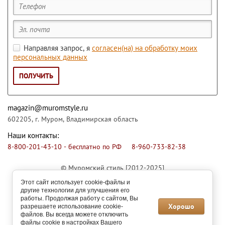
Направляя запрос, я
согласен(на) на обработку моих
персональных данных
ПОЛУЧИТЬ
magazin@muromstyle.ru
602205, г. Муром, Владимирская область
Наши контакты:
8-800-201-43-10 - бесплатно по РФ
8-960-733-82-38
© Муромский стиль [2012-2025]
Этот сайт использует cookie-файлы и
Производитель мебели оставляет за собой право вносить
другие технологии для улучшения его
незначительные изменения в конструкцию изделий,
работы. Продолжая работу с сайтом, Вы
представленных на сайте.
Хорошо
разрешаете использование cookie-
Политика конфиденциальности
файлов. Вы всегда можете отключить
Мегагрупп.ру
файлы cookie в настройках Вашего